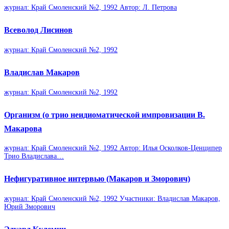
жур­нал: Край Смо­лен­ский №2, 1992 Автор: Л. Пет­рова
Все­во­лод Лиси­нов
жур­нал: Край Смо­лен­ский №2, 1992
Вла­ди­слав Мака­ров
жур­нал: Край Смо­лен­ский №2, 1992
Орга­низм (о трио неиди­о­ма­ти­че­ской импро­ви­за­ции В.
Мака­рова
жур­нал: Край Смо­лен­ский №2, 1992 Автор: Илья Осколков-Ценципер
Трио Вла­ди­слава…
Нефи­гу­ра­тив­ное интер­вью (Мака­ров и Змо­ро­вич)
жур­нал: Край Смо­лен­ский №2, 1992 Участ­ники: Вла­ди­слав Мака­ров,
Юрий Змо­ро­вич