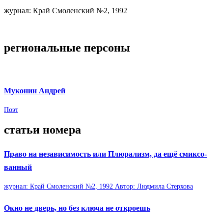
жур­нал: Край Смо­лен­ский №2, 1992
реги­о­наль­ные пер­соны
Муко­нин Андрей
Поэт
ста­тьи номера
Право на неза­ви­си­мость или Плю­ра­лизм, да ещё смик­со­
ван­ный
жур­нал: Край Смо­лен­ский №2, 1992 Автор: Люд­мила Стер­хова
Окно не дверь, но без ключа не откро­ешь