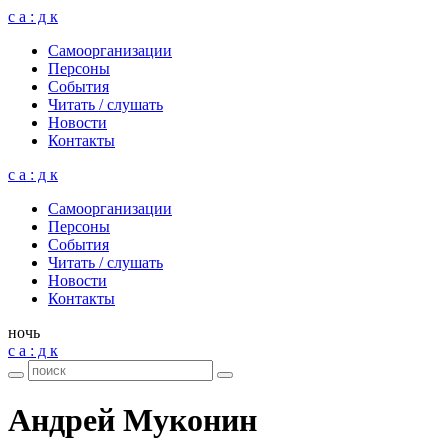
с а : д к
Само­ор­га­ни­за­ции
Пер­соны
Собы­тия
Читать / слу­шать
Ново­сти
Кон­такты
с а : д к
Само­ор­га­ни­за­ции
Пер­соны
Собы­тия
Читать / слу­шать
Ново­сти
Кон­такты
ночь
с а : д к
Андрей Муко­нин