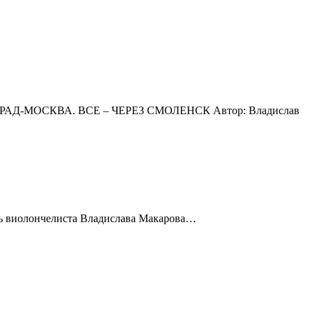
СКВА. ВСЕ – ЧЕРЕЗ СМО­ЛЕНСК Автор: Вла­ди­слав
вио­лон­че­ли­ста Вла­ди­слава Мака­рова…