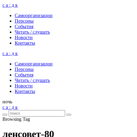
с а : д к
Само­ор­га­ни­за­ции
Пер­соны
Собы­тия
Читать / слу­шать
Ново­сти
Кон­такты
с а : д к
Само­ор­га­ни­за­ции
Пер­соны
Собы­тия
Читать / слу­шать
Ново­сти
Кон­такты
ночь
с а : д к
Browsing Tag
ленсовет-80