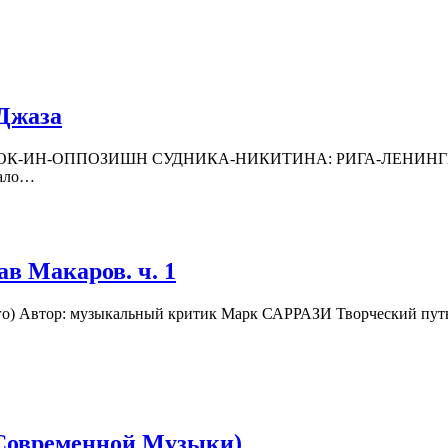
 Джаза
ИН-ОППОЗИШН СУДНИКА-НИКИТИНА: РИГА-ЛЕНИНГРАД-МО
чало…
в Мака­ров. ч. 1
о) Автор: музы­каль­ный кри­тик Марк САР­РАЗИ Твор­че­ский путь 
Совре­мен­ной Музыки)