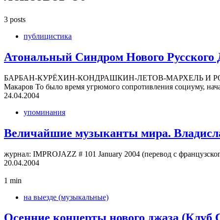
3 posts
публицистика
Ато­наль­ный Син­дром Нового Рус­ского
БАРБАН-КУРЁХИН-КОНДРАШКИН-ЛЕТОВ-МАРХЕЛЬ И РОК-
Мака­ров То было время угрю­мого сопро­тив­ле­ния соци­уму, на
24.04.2004
упоминания
Вели­чай­шие музы­канты мира. Вла­ди­сла
жур­нал: IMPROJAZZ # 101 January 2004 (пере­вод с фран­цуз­ског
20.04.2004
1 min
на выезде (музыкальные)
Осен­ние кон­церты нового джаза (Клуб 