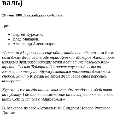
валь)
20 июня 1981, Риж­ский джаз клуб, Рига
трио:
Сер­гей Куре­хин,
Влад Мака­ров,
Алек­сандр Алек­сан­дров
«
А летом 81 про­изо­шел еще один скан­дал на офи­ци­оз­ном Риж­
ском джаз-фестивале, где трио Курехин-Макаров-Александров
изда­вали душе­раз­ди­ра­ю­щие звуки в эсте­тике позд­него Кол­
трейна, Сесила Тей­лора и бог знает еще какой чумы на
головы, точ­нее уши обур­жу­а­зив­шихся тамош­них джа­зо­вых
сно­бов. За что Куре­хин на этом фести­вале стал пер­со­ной
нон-грата.
Куре­хин уже тогда нащу­пы­вал методы осо­бого воз­дей­ствия
на пуб­лику. Где-то, в письме ко мне он писал, что хочет соеди­
нить Секс Пистолз с Чай­ков­ским.
»
В. Мака­ров из эссе «Ато­наль­ный Син­дром Нового Рус­ского
Джаза»