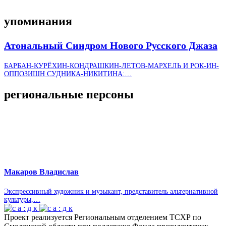
упо­ми­на­ния
Ато­наль­ный Син­дром Нового Рус­ского Джаза
БАРБАН-КУРЁХИН-КОНДРАШКИН-ЛЕТОВ-МАРХЕЛЬ И РОК-ИН-
ОППОЗИШН СУДНИКА-НИКИТИНА:…
реги­о­наль­ные пер­соны
Мака­ров Вла­ди­слав
Экс­прес­сив­ный худож­ник и музы­кант, пред­ста­ви­тель аль­тер­на­тив­ной
куль­туры,…
Проект реализуется Региональным отделением ТСХР по