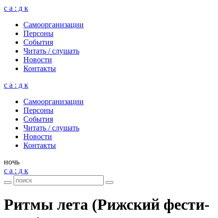
с а : д к
Само­ор­га­ни­за­ции
Пер­соны
Собы­тия
Читать / слу­шать
Ново­сти
Кон­такты
с а : д к
Само­ор­га­ни­за­ции
Пер­соны
Собы­тия
Читать / слу­шать
Ново­сти
Кон­такты
ночь
с а : д к
Ритмы лета (Риж­ский фести­