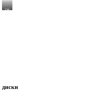
Оф
ор
м­
ле­
ние
В.
Ма
ка­
ров
диски