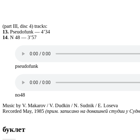
(part III, disc 4) tracks:
13.
Pseudofunk — 4’34
14
. N 48 — 3’57
pseudofunk
no48
Music by V. Makarov / V. Dudkin / N. Sudnik / E. Loseva
Recorded May, 1985
(прим.
запи­сано на домаш­ней сту­дии у Суд­н
бук­лет