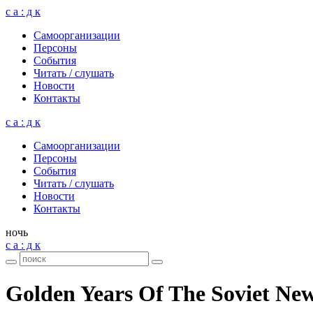
с а : д к
Само­ор­га­ни­за­ции
Пер­соны
Собы­тия
Читать / слу­шать
Ново­сти
Кон­такты
с а : д к
Само­ор­га­ни­за­ции
Пер­соны
Собы­тия
Читать / слу­шать
Ново­сти
Кон­такты
ночь
с а : д к
Golden Years Of The Soviet New