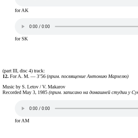
for AK
for SK
(part III, disc 4) track:
12.
For A. M. — 3’56 (
прим. посвя­ще­ние Анто­нию Мар­хелю)
Music by S. Letov / V. Makarov
Recorded May 3, 1985
(прим.
запи­сано на домаш­ней сту­дии у Суд
for AM