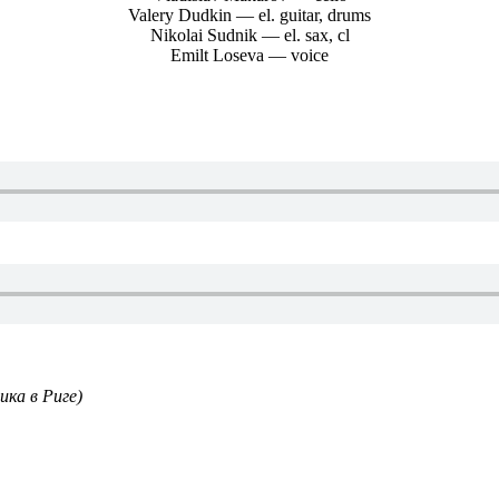
Valery Dudkin — el. guitar, drums
Nikolai Sudnik — el. sax, cl
Emilt Loseva — voice
ика в Риге)