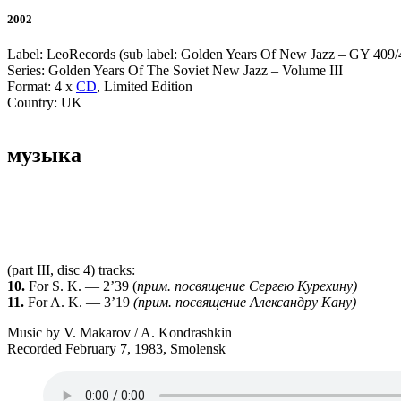
2002
Label: LeoRecords (sub label: Golden Years Of New Jazz – GY 409/
Series: Golden Years Of The Soviet New Jazz – Volume III
Format: 4 x
CD
, Limited Edition
Country: UK
музыка
(part III, disc 4) tracks:
10.
For S. K. — 2’39 (
прим. посвя­ще­ние Сер­гею Куре­хину)
11.
For A. K. — 3’19
(прим. посвя­ще­ние Алек­сан­дру Кану)
Music by V. Makarov / A. Kondrashkin
Recorded February 7, 1983, Smolensk