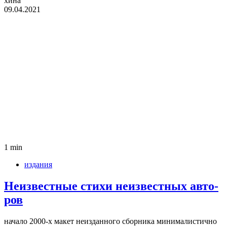
хина
09.04.2021
1 min
издания
Неиз­вест­ные стихи неиз­вест­ных авто­
ров
начало 2000‑х макет неиз­дан­ного сбор­ника мини­ма­ли­стично