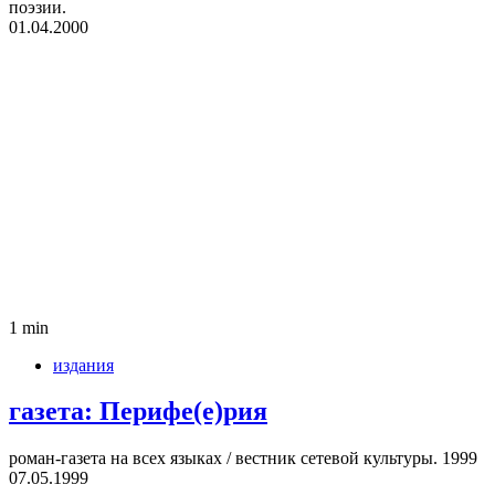
поэ­зии.
01.04.2000
1 min
издания
газета: Перифе(е)рия
роман-газета на всех язы­ках / вест­ник сете­вой куль­туры. 1999
07.05.1999