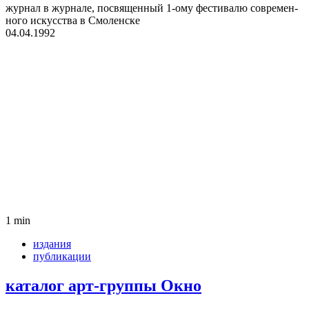
жур­нал в жур­нале, посвя­щен­ный 1‑ому фести­валю совре­мен­
ного искус­ства в Смо­лен­ске
04.04.1992
1 min
издания
публикации
ката­лог арт-группы Окно