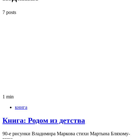
7 posts
1 min
книга
Книга: Родом из дет­ства
90‑е рисунки Вла­ди­мира Мар­кова стихи Мар­тына Бля­хо­му­