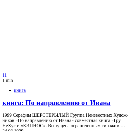
11
1 min
книга
книга: По направ­ле­нию от Ивана
1999 Сера­фим ШЕР­СТЕ­РЫ­ЛЫЙ Группа Неиз­вест­ных Худож­
ни­ков «По направ­ле­нию от Ивана» сов­мест­ная книга «Гру­
НеХу» и «КЭП­НОС». Выпу­щена огра­ни­чен­ным тира­жом.…
24.03.1999