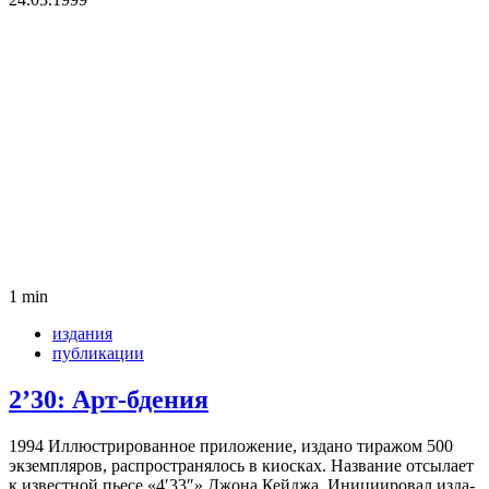
1 min
издания
публикации
2’30: Арт-бдения
1994 Иллю­стри­ро­ван­ное при­ло­же­ние, издано тира­жом 500
экзем­пля­ров, рас­про­стра­ня­лось в киос­ках. Назва­ние отсы­лает
к извест­ной пьесе «4′33″» Джона Кей­джа. Ини­ци­и­ро­вал изда­