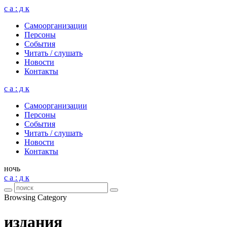
с а : д к
Само­ор­га­ни­за­ции
Пер­соны
Собы­тия
Читать / слу­шать
Ново­сти
Кон­такты
с а : д к
Само­ор­га­ни­за­ции
Пер­соны
Собы­тия
Читать / слу­шать
Ново­сти
Кон­такты
ночь
с а : д к
Browsing Category
издания