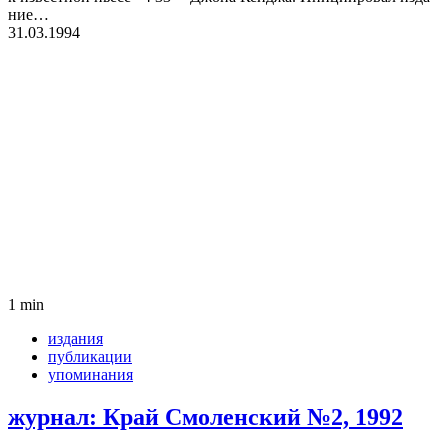
ние…
31.03.1994
1 min
издания
публикации
упоминания
жур­нал: Край Смо­лен­ский №2, 1992