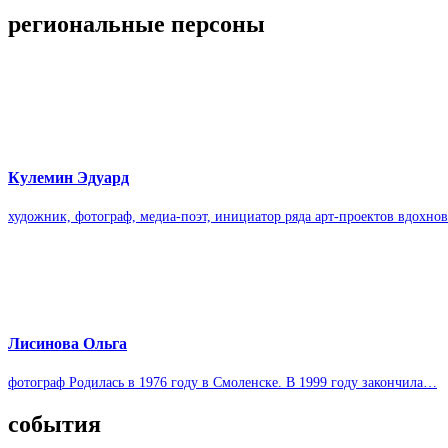
реги­о­наль­ные пер­соны
Куле­мин Эду­ард
худож­ник, фото­граф, медиа-поэт, ини­ци­а­тор ряда арт-проектов вдох­но­
Лиси­нова Ольга
фото­граф Роди­лась в 1976 году в Смо­лен­ске. В 1999 году закон­чила…
собы­тия