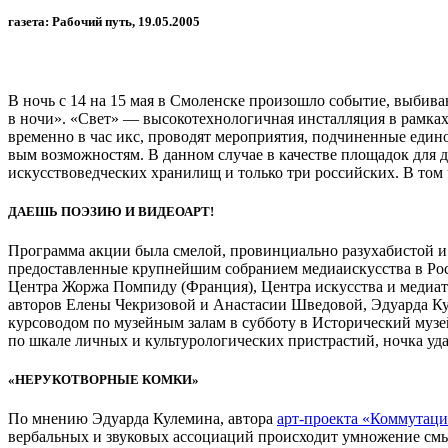
газета: Рабо­чий путь, 19.05.2005
В ночь с 14 на 15 мая в Смо­лен­ске про­изо­шло собы­тие, выби­ва­
в ночи». «Свет» — высо­ко­тех­но­ло­гич­ная инстал­ля­ция в рам­к
вре­менно в час икс, про­во­дят меро­при­я­тия, под­чи­нен­ные еди­
вым воз­мож­но­стям. В дан­ном слу­чае в каче­стве пло­ща­док для
искус­ство­вед­че­ских хра­ни­лищ и только три рос­сий­ских. В т
ДАЕШЬ ПОЭ­ЗИЮ И ВИДЕО­АРТ!
Про­грамма акции была сме­лой, про­вин­ци­ально разу­ха­би­стой 
предо­став­лен­ные круп­ней­шим собра­нием меди­а­ис­кус­ства в 
Цен­тра Жоржа Пом­пиду (Фран­ция), Цен­тра искус­ства и меди­а­т
авто­ров Елены Чекри­зо­вой и Ана­ста­сии Шве­до­вой, Эду­арда 
кур­со­во­дом по музей­ным залам в суб­боту в Исто­ри­че­ский муз
по шкале лич­ных и куль­ту­ро­ло­ги­че­ских при­стра­стий, ночка уда
«НЕРУ­КО­ТВОР­НЫЕ КОМКИ»
По мне­нию Эду­арда Куле­мина, автора
арт-проекта «Ком­му­та­ц
вер­баль­ных и зву­ко­вых ассо­ци­а­ций про­ис­хо­дит умно­же­ние см