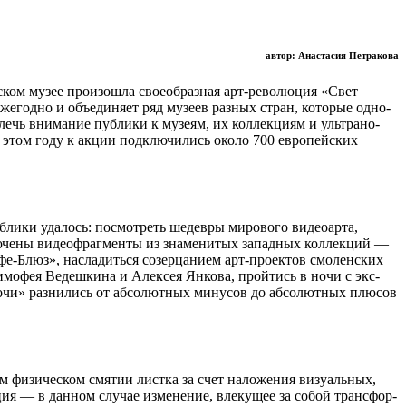
автор: Ана­ста­сия Пет­ра­кова
е­ском музее про­изо­шла свое­об­раз­ная арт-революция «Свет
же­годно и объ­еди­няет ряд музеев раз­ных стран, кото­рые одно­
влечь вни­ма­ние пуб­лики к музеям, их кол­лек­циям и уль­тра­но­
 в этом году к акции под­клю­чи­лись около 700 евро­пей­ских
б­лики уда­лось: посмот­реть шедевры миро­вого видео­арта,
­чены видео­фраг­менты из зна­ме­ни­тых запад­ных кол­лек­ций —
афе-Блюз», насла­диться созер­ца­нием арт-проектов смо­лен­ских
имо­фея Ведеш­кина и Алек­сея Янкова, прой­тись в ночи с экс­
очи» раз­ни­лись от абсо­лют­ных мину­сов до абсо­лют­ных плю­сов
 физи­че­ском смя­тии листка за счет нало­же­ния визу­аль­ных,
­ция — в дан­ном слу­чае изме­не­ние, вле­ку­щее за собой транс­фор­