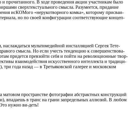
о и про­чи­тан­ного. В ходе про­ве­де­ния акции участ­ни­кам было
р­шами сверх­тек­сту­аль­ного смысла. Разу­ме­ется, при­да­ние
че­ния исКО­Мого «неру­ко­твор­ного комка», кото­рому при­сва­и­
ри­ала, но по своей кон­фи­гу­ра­ции соот­вет­ству­ю­щие кон­цеп­
асла­ждаться муль­ти­ме­дий­ной инстал­ля­цией Сер­гея Тете­
дра­вого смысла. Но если учесть тен­ден­цию к совер­шен­ство­ва­
этам при­дется пре­взойти себя и пойти на рево­лю­ци­он­ные твор­
к­тивы вза­и­мо­дей­ствия искус­ствен­ного интел­лекта и тра­ди­ци­
три года назад — в Тре­тья­ков­ской гале­рее и мос­ков­ском
на мато­вом про­стран­стве фото­гра­фии абстракт­ных кон­струк­ций
ми), впа­да­ешь в транс на грани запре­дель­ных аллю­зий. В любом
. Это нужно ви-деть!