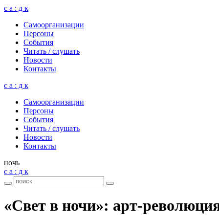
с а : д к
Само­ор­га­ни­за­ции
Пер­соны
Собы­тия
Читать / слу­шать
Ново­сти
Кон­такты
с а : д к
Само­ор­га­ни­за­ции
Пер­соны
Собы­тия
Читать / слу­шать
Ново­сти
Кон­такты
ночь
с а : д к
«Свет в ночи»: арт-революция 