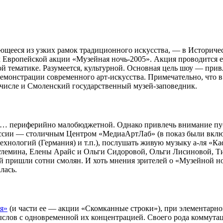
ю­ще­еся из узких рамок тра­ди­ци­он­ного искус­ства, — в Исто­ри­ч
ах Евро­пей­ской акции «Музей­ная ночь-2005». Акция про­во­дится е
ной тема­тике. Разу­ме­ется, куль­тур­ной. Основ­ная цель шоу — при­
 демон­стра­ции совре­мен­ного арт-искусства. При­ме­ча­тельно, что
ом числе и Смо­лен­ский госу­дар­ствен­ный музей-заповедник.
и… пери­фе­рийно мало­бюд­жет­ной. Однако при­влечь вни­ма­ние пу
Рос­сии — сто­лич­ным Цен­тром «Медиа­Арт­Лаб» (в показ были вклю
ех­но­ло­гий (Гер­ма­ния) и т.п.), послу­шать живую музыку а‑ля «К
Куле­мина, Елены Арайс и Ольги Сидо­ро­вой, Ольги Лиси­но­вой, Т
ей при­шли сотни смо­лян. И хоть мне­ния зри­те­лей о «Музей­ной н
­лась.
ия»
(и части ее — акции «Ском­кан­ные строки»), при эле­мен­тар­ном
ыс­лов с одно­вре­мен­ной их кон­цен­тра­цией. Сво­его рода ком­му­та