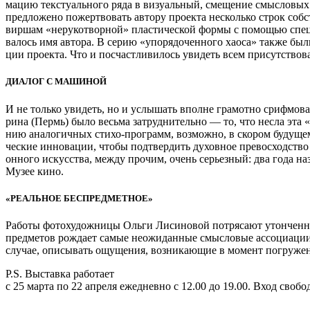
ма­цию тек­сту­аль­ного ряда в визу­аль­ный, сме­ще­ние смыс­ло­вы
пред­ло­жено пожерт­во­вать автору про­екта несколько строк соб­ст
вир­шам «неру­ко­твор­ной» пла­сти­че­ской формы с помо­щью спе­ц
ва­лось имя автора. В серию «упо­ря­до­чен­ного хаоса» также были
ции про­екта. Что и посчаст­ли­ви­лось уви­деть всем при­сут­ство­
ДИА­ЛОГ С МАШИ­НОЙ
И не только уви­деть, но и услы­шать вполне гра­мотно сриф­мо­в
рина (Пермь) было весьма затруд­ни­тельно — то, что несла эта «г
нию ана­ло­гич­ных стихо-программ, воз­можно, в ско­ром буду­щем
че­ские инно­ва­ции, чтобы под­твер­дить духов­ное пре­вос­ход­ств
он­ного искус­ства, между про­чим, очень серьез­ный: два года на
Музее кино.
«РЕАЛЬ­НОЕ БЕС­ПРЕД­МЕТ­НОЕ»
Работы фото­ху­дож­ницы Ольги Лиси­но­вой потря­сают утон­чен­но­
пред­ме­тов рож­дает самые неожи­дан­ные смыс­ло­вые ассо­ци­а­ци
слу­чае, опи­сы­вать ощу­ще­ния, воз­ни­ка­ю­щие в момент погру­
P.S. Выставка рабо­тает
с 25 марта по 22 апреля еже­дневно с 12.00 до 19.00. Вход сво­бо