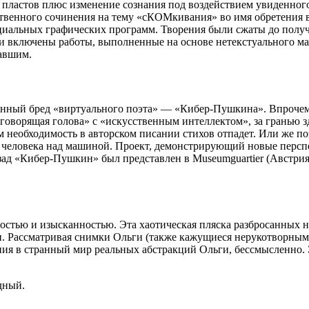
х пла­стов плюс изме­не­ние созна­ния под воз­дей­ствием уви­ден­ног
вен­ного сочи­не­ния на тему «сКОМ­ки­ва­ния» во имя обре­те­ния ви
и­аль­ных гра­фи­че­ских про­грамм. Тво­ре­ния были сжаты до полу­
 вклю­чены работы, выпол­нен­ные на основе нетек­сту­аль­ного мате­
вав­шим.
ан­ный бред «вир­ту­аль­ного поэта» — «Кибер-Пушкина». Впро­чем, н
ово­ря­щая голова» с «искус­ствен­ным интел­лек­том», за гра­нью з
 необ­хо­ди­мость в автор­ском писа­нии сти­хов отпа­дет. Или же по
о чело­века над маши­ной. Про­ект, демон­стри­ру­ю­щий новые пер­спе
зад «Кибер-Пушкин» был пред­став­лен в Museumguartier (Австрия), 
стью и изыс­кан­но­стью. Эта хао­ти­че­ская пляска раз­бро­сан­ных 
и. Рас­смат­ри­вая снимки Ольги (также кажу­щи­еся неру­ко­твор­ны
же­ния в стран­ный мир реаль­ных абстрак­ций Ольги, бес­смыс­ленно
д­ный.