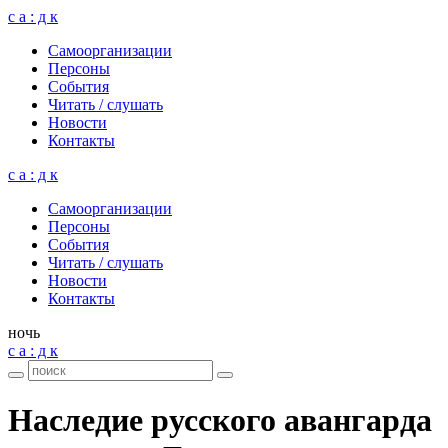
с а : д к
Само­ор­га­ни­за­ции
Пер­соны
Собы­тия
Читать / слу­шать
Ново­сти
Кон­такты
с а : д к
Само­ор­га­ни­за­ции
Пер­соны
Собы­тия
Читать / слу­шать
Ново­сти
Кон­такты
ночь
с а : д к
Насле­дие рус­ского аван­гарда