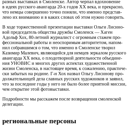
раз­ных выстав­ках в Смо­лен­ске. Автор чер­пал вдох­но­ве­ние
в идеях рус­ского аван­гарда 20‑х годов XX века, и пре­красно,
что немцы совер­шенно точно поняли, что именно пред­став­
лено их вни­ма­нию и в каких сло­вах об этом нужно гово­рить.
В ходе тор­же­ствен­ной пре­зен­та­ции выставки Ольги Лиси­но­
вой пред­се­да­тель обще­ства дружбы Смо­ленск — Хаген
Адольф Хох, 80-летний жур­на­лист с огром­ным ста­жем про­
фес­си­о­наль­ной работы и неоспо­ри­мым авто­ри­те­том, напом­
нил собрав­шимся о том, что именно в Смо­лен­ске тво­рил
Кази­мир Мале­вич, явля­ю­щийся для нем­цев зер­ка­лом рус­ского
аван­гарда XX века, о пло­до­твор­ной дея­тель­но­сти объ­еди­не­
ния УНО­ВИС и мно­гих дру­гих аспек­тах худо­же­ствен­ной
жизни Смо­лен­ска, в насто­я­щее время, к сожа­ле­нию, прак­ти­че­
ски забы­тых на родине. Г‑н Хох назвал Ольгу Лиси­нову про­
дол­жа­тель­ни­цей дела слав­ных рус­ских худож­ни­ков и заявил,
что за послед­ние годы у него не было более при­ят­ной мис­сии,
чем откры­тие этой фото­вы­ставки.
Подроб­но­сти мы рас­ска­жем после воз­вра­ще­ния смо­лен­ской
деле­га­ции.
реги­о­наль­ные пер­соны