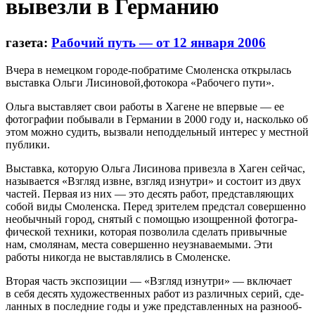
вывезли в Гер­ма­нию
газета:
Рабо­чий путь — от 12 января 2006
Вчера в немец­ком городе-побратиме Смо­лен­ска откры­лась
выставка Ольги Лисиновой,фотокора «Рабо­чего пути».
Ольга выстав­ляет свои работы в Хагене не впер­вые — ее
фото­гра­фии побы­вали в Гер­ма­нии в 2000 году и, насколько об
этом можно судить, вызвали непод­дель­ный инте­рес у мест­ной
пуб­лики.
Выставка, кото­рую Ольга Лиси­нова при­везла в Хаген сей­час,
назы­ва­ется «Взгляд извне, взгляд изнутри» и состоит из двух
частей. Пер­вая из них — это десять работ, пред­став­ля­ю­щих
собой виды Смо­лен­ска. Перед зри­те­лем пред­стал совер­шенно
необыч­ный город, сня­тый с помо­щью изощ­рен­ной фото­гра­
фи­че­ской тех­ники, кото­рая поз­во­лила сде­лать при­выч­ные
нам, смо­ля­нам, места совер­шенно неузна­ва­е­мыми. Эти
работы нико­гда не выстав­ля­лись в Смо­лен­ске.
Вто­рая часть экс­по­зи­ции — «Взгляд изнутри» — вклю­чает
в себя десять худо­же­ствен­ных работ из раз­лич­ных серий, сде­
лан­ных в послед­ние годы и уже пред­став­лен­ных на раз­но­об­