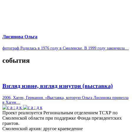
Лиси­нова Ольга
фото­граф Роди­лась в 1976 году в Смо­лен­ске. В 1999 году закон­чила…
собы­тия
Взгляд извне, взгляд изнутри (выставка)
2006, Хаген, Гер­ма­ния. «Выставка, кото­рую Ольга Лиси­нова при­везла
в Хаген…
Проект реализуется Региональным отделением ТСХР по
Смоленской области при поддержке Фонда президентских
грантов.
Смоленский архив: другое краеведение