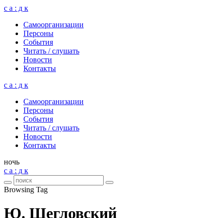
с а : д к
Само­ор­га­ни­за­ции
Пер­соны
Собы­тия
Читать / слу­шать
Ново­сти
Кон­такты
с а : д к
Само­ор­га­ни­за­ции
Пер­соны
Собы­тия
Читать / слу­шать
Ново­сти
Кон­такты
ночь
с а : д к
Browsing Tag
Ю. Щегловский