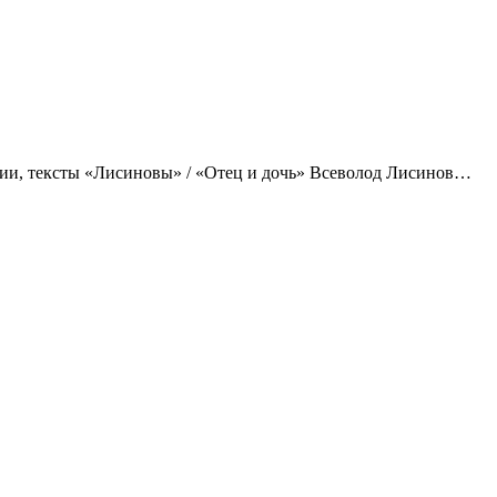
и, тек­сты «Лиси­новы» / «Отец и дочь» Все­во­лод Лиси­нов…