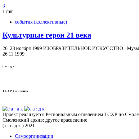
3
1 min
события (коллективные)
Куль­тур­ные герои 21 века
26–28 ноября 1999 ИЗОБ­РА­ЗИ­ТЕЛЬ­НОЕ ИСКУС­СТВО «Музыка-не-
26.11.1999
с а : д к
ТСХР Cмо­ленск
Проект реализуется Региональным отделением ТСХР по Смолен
Смоленский архив: другое краеведение
( с а : д к ) 2021
Само­ор­га­ни­за­ции