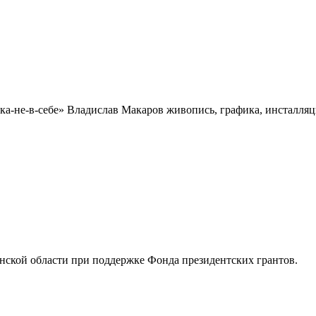
в-себе» Вла­ди­слав Мака­ров живо­пись, гра­фика, инстал­ля­ци
ской области при поддержке Фонда президентских грантов.