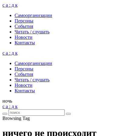
с а : д к
Само­ор­га­ни­за­ции
Пер­соны
Собы­тия
Читать / слу­шать
Ново­сти
Кон­такты
с а : д к
Само­ор­га­ни­за­ции
Пер­соны
Собы­тия
Читать / слу­шать
Ново­сти
Кон­такты
ночь
с а : д к
Browsing Tag
ничего не происходит