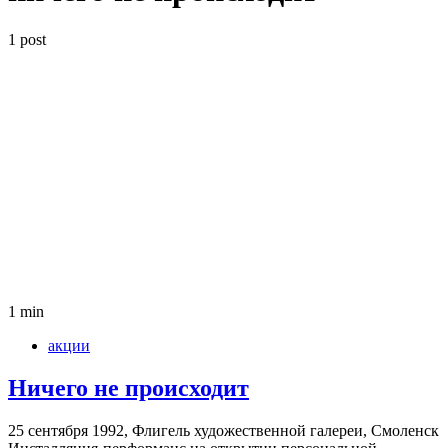
1 post
1 min
акции
Ничего не про­ис­хо­дит
25 сен­тября 1992, Фли­гель худо­же­ствен­ной гале­реи, Смо­ленск