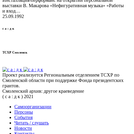
Инсталляция-перформанс на откры­тии пер­со­наль­ной
выставки В. Мака­рова «Нефи­гу­ра­тив­ная музыка» «Работы
и вход…
25.09.1992
с а : д к
ТСХР Cмо­ленск
Проект реализуется Региональным отделением ТСХР по
Смоленской области при поддержке Фонда президентских
грантов.
Смоленский архив: другое краеведение
( с а : д к ) 2021
Само­ор­га­ни­за­ции
Пер­соны
Собы­тия
Читать / слу­шать
Ново­сти
Кон­такты