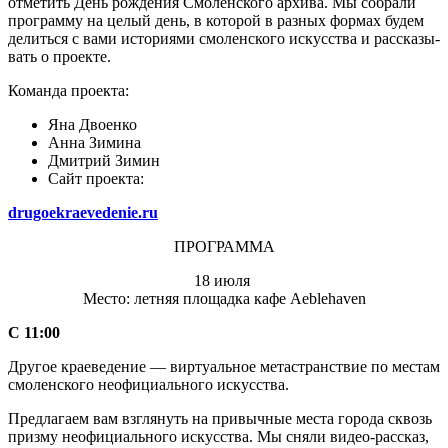
отме­тить День рож­де­ния Смо­лен­ского архива. Мы собрали
про­грамму на целый день, в кото­рой в раз­ных фор­мах будем
делиться с вами исто­ри­ями смо­лен­ского искус­ства и рас­ска­зы­
вать о про­екте.
Команда про­екта:
Яна Дво­енко
Анна Зимина
Дмит­рий Зимин
Сайт про­екта:
drugoekraevedenie
.
ru
ПРО­ГРАММА
18 июля
Место: лет­няя пло­щадка кафе Аeblehaven
С 11:00
Дру­гое кра­е­ве­де­ние — вир­ту­аль­ное мета­стран­ствие по местам
смо­лен­ского неофи­ци­аль­ного искус­ства.
Пред­ла­гаем вам взгля­нуть на при­выч­ные места города сквозь
призму неофи­ци­аль­ного искус­ства. Мы сняли видео-рассказ,