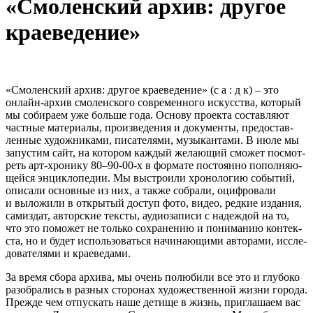
«Смо­лен­ский архив: дру­гое
кра­е­ве­де­ние»
«Смо­лен­ский архив: дру­гое кра­е­ве­де­ние» (с а : д к) – это
онлайн-архив смо­лен­ского совре­мен­ного искус­ства, кото­рый
мы соби­раем уже больше года. Основу про­екта состав­ляют
част­ные мате­ри­алы, про­из­ве­де­ния и доку­менты, предо­став­
лен­ные худож­ни­ками, писа­те­лями, музы­кан­тами. В июле мы
запу­стим сайт, на кото­ром каж­дый жела­ю­щий смо­жет посмот­
реть арт-хронику 80–90-00‑х в фор­мате посто­янно попол­ня­ю­
щейся энцик­ло­пе­дии. Мы выстро­или хро­но­ло­гию собы­тий,
опи­сали основ­ные из них, а также собрали, оциф­ро­вали
и выло­жили в откры­тый доступ фото, видео, ред­кие изда­ния,
сам­из­дат, автор­ские тек­сты, ауди­о­за­писи с надеж­дой на то,
что это помо­жет не только сохра­не­нию и пони­ма­нию кон­тек­
ста, но и будет исполь­зо­ваться начи­на­ю­щими авто­рами, иссле­
до­ва­те­лями и кра­е­ве­дами.
За время сбора архива, мы очень полю­били все это и глу­боко
разо­бра­лись в раз­ных сто­ро­нах худо­же­ствен­ной жизни города.
Прежде чем отпус­кать наше детище в жизнь, при­гла­шаем вас