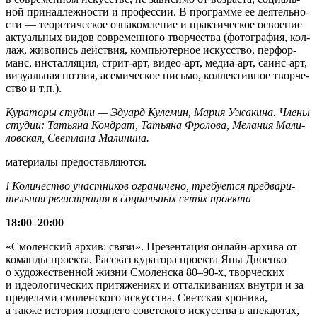
ной при­над­леж­но­сти и про­фес­сии. В про­грамме ее дея­тель­но­
сти — тео­ре­ти­че­ское озна­ком­ле­ние и прак­ти­че­ское осво­е­ние
акту­аль­ных видов совре­мен­ного твор­че­ства (фото­гра­фия, кол­
лаж, живо­пись дей­ствия, ком­пью­тер­ное искус­ство, пер­фор­
манс, инстал­ля­ция, стрит-арт, видео-арт, медиа-арт, саинс-арт,
визу­аль­ная поэ­зия, асе­ми­че­ское письмо, кол­лек­тив­ное твор­че­
ство и т.п.).
Кура­торы сту­дии — Эду­ард Куле­мин, Мария Ужа­кина. Члены
сту­дии: Татьяна Кон­драт, Татьяна Фро­лова, Мела­ния Мали­
лов­ская, Свет­лана Мали­нина.
мате­ри­алы предо­став­ля­ются.
! Коли­че­ство участ­ни­ков огра­ни­чено, тре­бу­ется пред­ва­ри­
тель­ная реги­стра­ция в соци­аль­ных сетях про­екта
18:00–20:00
«Смо­лен­ский архив: связи». Пре­зен­та­ция онлайн-архива от
команды про­екта. Рас­сказ кура­тора про­екта Яны Дво­енко
о худо­же­ствен­ной жизни Смо­лен­ска 80–90‑х, твор­че­ских
и идео­ло­ги­че­ских при­тя­же­ниях и оттал­ки­ва­ниях внутри и за
пре­де­лами смо­лен­ского искус­ства. Свет­ская хро­ника,
а также исто­рия позд­него совет­ского искус­ства в анек­до­тах,