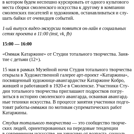
в кото­ром будем неспешно кур­си­ро­вать от одного куль­то­вого
места сборки смо­лен­ского искус­ства к дру­гому в ком­па­нии
смо­лен­ских писа­те­лей и худож­ни­ков, оста­нав­ли­ваться и слу­
шать байки от оче­вид­цев собы­тий.
1‑ый выпуск видео-экскурсии появится он-лайн в соци­аль­ных
сетях про­екта в 11:00 (
inst,
vk,
fb)
15:00 — 16:00
«Оммаж Катар­жине» от Сту­дии тоталь­ного твор­че­ства. Заня­
тие с детьми (12+).
15 мая в рам­ках Музей­ной ночи Сту­дия тоталь­ного твор­че­ства
открыла в Худо­же­ствен­ной гале­рее арт-проект «Катар­жина»,
посвя­щен­ный художнице-авангардистке Катар­жине Кобро,
жив­шей и рабо­тав­шей в 1920‑е в Смо­лен­ске. Участ­ники Сту­
дии тоталь­ного твор­че­ства при­гла­шают под­рост­ков погру­
зиться в исто­рию смо­лен­ского аван­гарда, осва­и­вая аван­гард­
ные тех­ники искус­ства. В про­цессе заня­тия участ­ники под­го­
то­вят работы-оммажи по моти­вам супре­ма­ти­че­ских работ
Катар­жины.
Сту­дия тоталь­ного твор­че­ства
— это сооб­ще­ство твор­че­
ских людей, ори­ен­ти­ро­ван­ных на пере­до­вые тен­ден­ции
в совре­мен­ном искус­стве, не зави­симо от воз­раста, соци­аль­