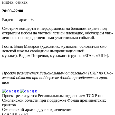
мифах, бай­ках.
20:00–22:00
Видео — архив +.
Смот­рим кон­церты и пер­фор­мансы на боль­шом экране под
откры­тым небом на уют­ной лет­ней пло­щадке, обсуж­даем уви­
ден­ное с непо­сред­ствен­ными участ­ни­ками собы­тий.
Гости: Влад Мака­ров (худож­ник, музы­кант, осно­ва­тель смо­
лен­ской школы сво­бод­ной импро­ви­за­ци­он­ной
музыки). Вадим Пет­ренко, музы­кант (группа «ЗГА», «ЭШ»).
_
Про­ект реа­ли­зу­ется Реги­о­наль­ным отде­ле­нием ТСХР по Смо­
лен­ской обла­сти при под­держке Фонда пре­зи­дент­ских гран­
тов
Проект реализуется Региональным отделением ТСХР по
Смоленской области при поддержке Фонда президентских
грантов.
Смоленский архив: другое краеведение
( с а : д к ) 2021