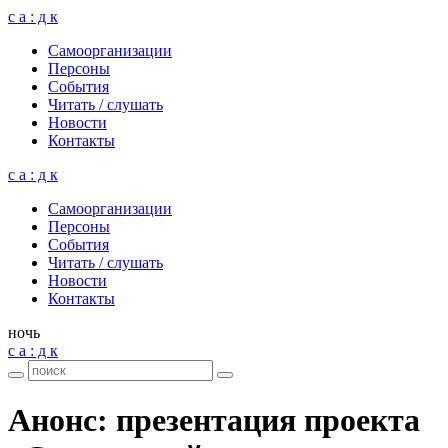
с а : д к
Само­ор­га­ни­за­ции
Пер­соны
Собы­тия
Читать / слу­шать
Ново­сти
Кон­такты
с а : д к
Само­ор­га­ни­за­ции
Пер­соны
Собы­тия
Читать / слу­шать
Ново­сти
Кон­такты
ночь
с а : д к
Анонс: пре­зен­та­ция про­екта