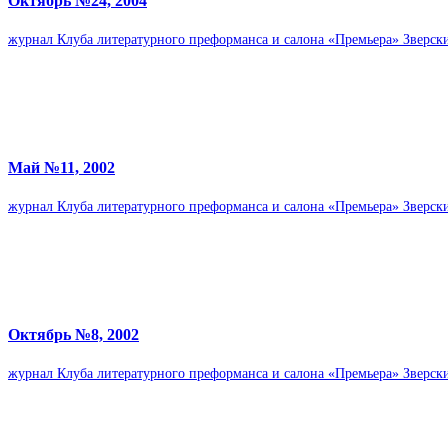
Октябрь №24, 2004
жур­нал Клуба лите­ра­тур­ного пре­фор­манса и салона «Пре­мьера» Звер­
Май №11, 2002
жур­нал Клуба лите­ра­тур­ного пре­фор­манса и салона «Пре­мьера» Звер­
Октябрь №8, 2002
жур­нал Клуба лите­ра­тур­ного пре­фор­манса и салона «Пре­мьера» Звер­