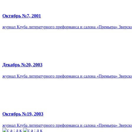
Октябрь №7, 2001
жур­нал Клуба лите­ра­тур­ного пре­фор­манса и салона «Пре­мьера» Звер­
Декабрь №20, 2003
жур­нал Клуба лите­ра­тур­ного пре­фор­манса и салона «Пре­мьера» Звер­
Октябрь №19, 2003
жур­нал Клуба лите­ра­тур­ного пре­фор­манса и салона «Пре­мьера» Звер­