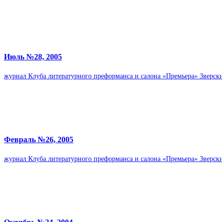
Июль №28, 2005
жур­нал Клуба лите­ра­тур­ного пре­фор­манса и салона «Пре­мьера» Звер­
Фев­раль №26, 2005
жур­нал Клуба лите­ра­тур­ного пре­фор­манса и салона «Пре­мьера» Звер­