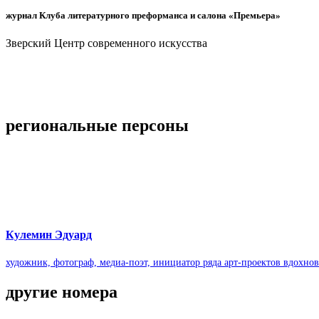
жур­нал Клуба лите­ра­тур­ного пре­фор­манса и салона «Пре­мьера»
Звер­ский Центр совре­мен­ного искус­ства
реги­о­наль­ные пер­соны
Куле­мин Эду­ард
худож­ник, фото­граф, медиа-поэт, ини­ци­а­тор ряда арт-проектов вдох­но­
дру­гие номера