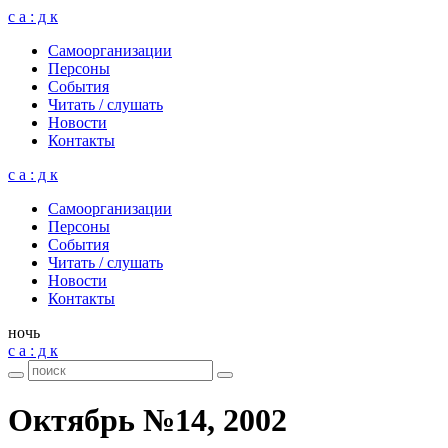
с а : д к
Само­ор­га­ни­за­ции
Пер­соны
Собы­тия
Читать / слу­шать
Ново­сти
Кон­такты
с а : д к
Само­ор­га­ни­за­ции
Пер­соны
Собы­тия
Читать / слу­шать
Ново­сти
Кон­такты
ночь
с а : д к
Октябрь №14, 2002