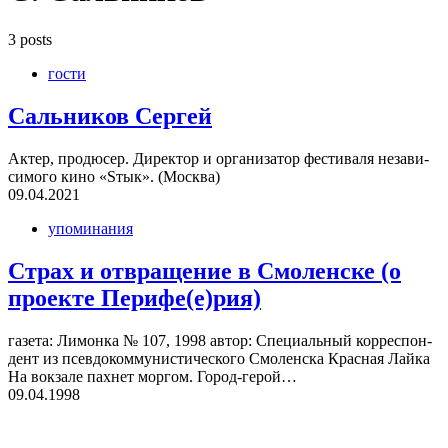
3 posts
гости
Саль­ни­ков Сер­гей
Актер, про­дю­сер. Дирек­тор и орга­ни­за­тор фести­валя неза­ви­
си­мого кино «Sтык». (Москва)
09.04.2021
упоминания
Страх и отвра­ще­ние в Смо­лен­ске (о
про­екте Перифе(е)рия)
газета: Лимонка № 107, 1998 автор: Спе­ци­аль­ный кор­ре­спон­
дент из псев­до­ком­му­ни­сти­че­ского Смо­лен­ска Крас­ная Лайка
На вок­зале пах­нет мор­гом. Город-герой…
09.04.1998