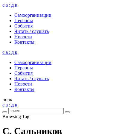
с а : д к
Само­ор­га­ни­за­ции
Пер­соны
Собы­тия
Читать / слу­шать
Ново­сти
Кон­такты
с а : д к
Само­ор­га­ни­за­ции
Пер­соны
Собы­тия
Читать / слу­шать
Ново­сти
Кон­такты
ночь
с а : д к
Browsing Tag
С. Сальников