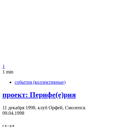
1
1 min
события (коллективные)
про­ект: Перифе(е)рия
11 декабря 1998, клуб Орфей, Смо­ленск
09.04.1998
с а : д к